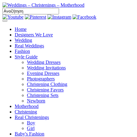
Toggle
navigation
Home
Designers We Love
Wedding
Real Weddings
Fashion
Style Guide
Wedding Dresses
Wedding Invitations
Evening Dresses
Photographers
Christening Clothing
Christening Favors
Christening Sets
Newborn
Motherhood
Christening
Real Christenings
Boy
Girl
Baby's Fashion